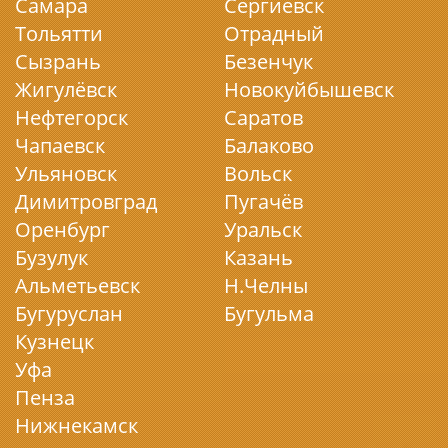
Самара
Сергиевск
Тольятти
Отрадный
Сызрань
Безенчук
Жигулёвск
Новокуйбышевск
Нефтегорск
Саратов
Чапаевск
Балаково
Ульяновск
Вольск
Димитровград
Пугачёв
Оренбург
Уральск
Бузулук
Казань
Альметьевск
Н.Челны
Бугуруслан
Бугульма
Кузнецк
Уфа
Пенза
Нижнекамск