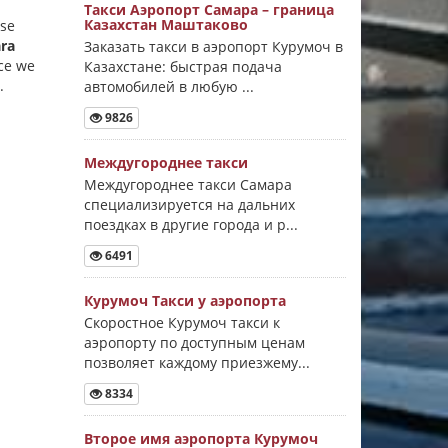
Такси Аэропорт Самара – граница
Казахстан Маштаково
ese
ra
Заказать такси в аэропорт Курумоч в
nce we
Казахстане: быстрая подача
.
автомобилей в любую ...
9826
Междугороднее такси
Междугороднее такси Самара
специализируется на дальних
поездках в другие города и р...
6491
Курумоч Такси у аэропорта
Скоростное Курумоч такси к
аэропорту по доступным ценам
позволяет каждому приезжему...
8334
Второе имя аэропорта Курумоч