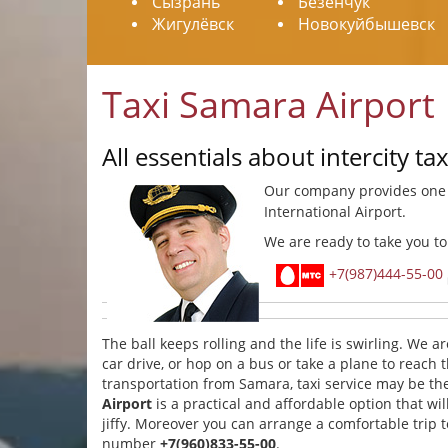
Сызрань
Безенчук
Жигулёвск
Новокуйбышевск
Taxi Samara Airport
All essentials about intercity t
Our company provides on
International Airport.
We are ready to take you to
+7(987)444-55-00
The ball keeps rolling and the life is swirling. We
car drive, or hop on a bus or take a plane to reach
transportation from Samara, taxi service may be the
Airport
is a practical and affordable option that wil
jiffy. Moreover you can arrange a comfortable trip 
number
+7(960)833-55-00
.