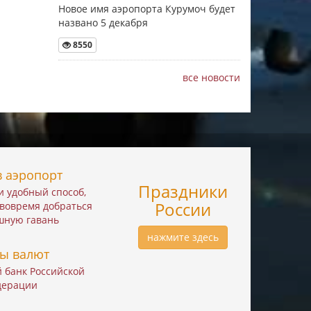
Новое имя аэропорта Курумоч будет
названо 5 декабря
8550
все новости
в аэропорт
Праздники
 удобный способ,
России
вовремя добраться
шную гавань
нажмите здесь
ы валют
 банк Российской
дерации