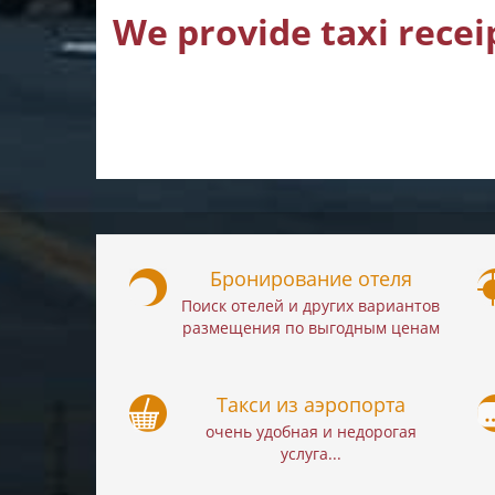
We provide taxi recei
Бронирование отеля
Поиск отелей и других вариантов
размещения по выгодным ценам
Такси из аэропорта
очень удобная и недорогая
услуга...