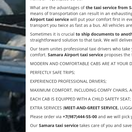
What are the advantages of
the taxi service from 
means of transportation can result in an exhaust
Airport taxi service
will put your comfort first in eve
transport you twice as fast as a bus. All vehicles ar
Sometimes it is crucial
to ship documents to anoth
straightforward solution to that task. We will delive
Our team unites professional taxi drivers who take y
comfort.
Samara Airport taxi service
proposes the f
MODERN AND COMFORTABLE CABS ARE AT YOUR DISP
PERFECTLY SAFE TRIPS;
EXPERIENCED PROFESSIONAL DRIVERS;
MAXIMUM COMFORT, INCLUDING COMFY CHAIRS, A
EACH CAB IS EQUIPPED WITH A CHILD SAFETY SEAT;
EXTRA SERVICES (
MEET-AND-GREET SERVICE,
LUGGA
Please order via
+7(987)444-55-00
and we will pick 
Our
Samara taxi service
takes care of you and save