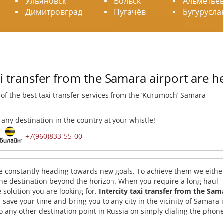
Ульяновск
Вольск
Альметьев
Димитровград
Пугачёв
Бугурусла
axi transfer from the Samara airport are h
e
of the best taxi transfer services from the ‘Kurumoch’ Samara
 any destination in the country at your whistle!
+7(960)833-55-00
 are constantly heading towards new goals. To achieve them we eithe
 the destination beyond the horizon. When you require a long haul
 solution you are looking for.
Intercity taxi transfer from the Sam
l save your time and bring you to any city in the vicinity of Samara 
to any other destination point in Russia on simply dialing the phon