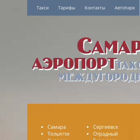
Такси
Тарифы
Контакты
Автопарк
Самара
Сергиевск
Тольятти
Отрадный