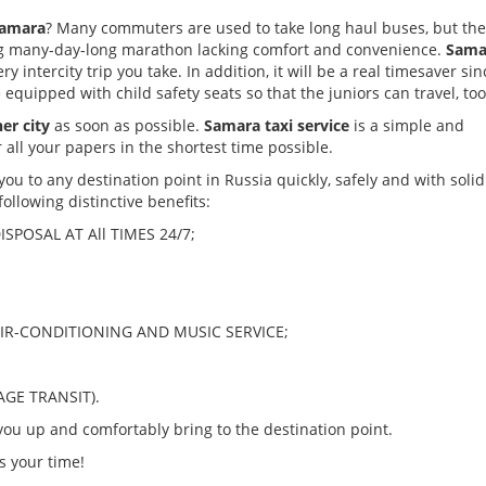
Samara
? Many commuters are used to take long haul buses, but th
ing many-day-long marathon lacking comfort and convenience.
Sama
ry intercity trip you take. In addition, it will be a real timesaver si
e equipped with child safety seats so that the juniors can travel, too
er city
as soon as possible.
Samara taxi service
is a simple and
r all your papers in the shortest time possible.
ou to any destination point in Russia quickly, safely and with solid
ollowing distinctive benefits:
OSAL AT All TIMES 24/7;
IR-CONDITIONING AND MUSIC SERVICE;
GE TRANSIT).
you up and comfortably bring to the destination point.
s your time!