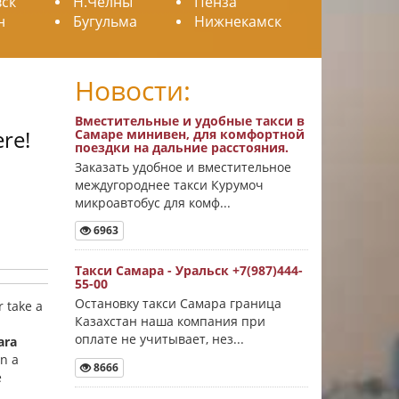
ск
Н.Челны
Пенза
н
Бугульма
Нижнекамск
Новости:
Вместительные и удобные такси в
ere!
Самаре минивен, для комфортной
поездки на дальние расстояния.
Заказать удобное и вместительное
междугороднее такси Курумоч
микроавтобус для комф...
6963
Такси Самара - Уральск +7(987)444-
55-00
Остановку такси Самара граница
r take a
Казахстан наша компания при
оплате не учитывает, нез...
ara
in a
8666
e