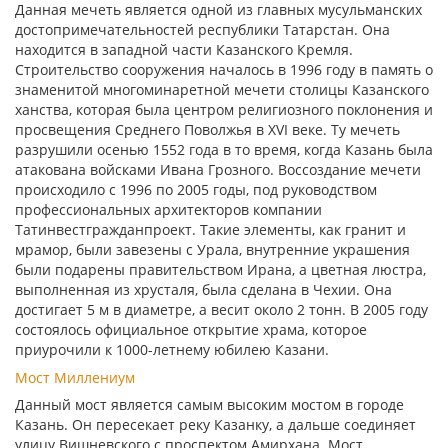
Данная мечеть является одной из главных мусульманских
достопримечательностей республики Татарстан. Она
находится в западной части Казанского Кремля.
Строительство сооружения началось в 1996 году в память о
знаменитой многоминаретной мечети столицы Казанского
ханства, которая была центром религиозного поклонения и
просвещения Среднего Поволжья в XVI веке. Ту мечеть
разрушили осенью 1552 года в то время, когда Казань была
атакована войсками Ивана Грозного. Воссоздание мечети
происходило с 1996 по 2005 годы, под руководством
профессиональных архитекторов компании
Татинвестгражданпроект. Такие элементы, как гранит и
мрамор, были завезены с Урала, внутренние украшения
были подарены правительством Ирана, а цветная люстра,
выполненная из хрусталя, была сделана в Чехии. Она
достигает 5 м в диаметре, а весит около 2 тонн. В 2005 году
состоялось официальное открытие храма, которое
приурочили к 1000-летнему юбилею Казани.
Мост Миллениум
Данный мост является самым высоким мостом в городе
Казань. Он пересекает реку Казанку, а дальше соединяет
улицу Вишневского с проспектом Амирхана. Мост