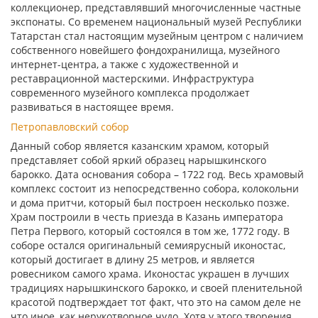
коллекционер, представлявший многочисленные частные
экспонаты. Со временем национальный музей Республики
Татарстан стал настоящим музейным центром с наличием
собственного новейшего фондохранилища, музейного
интернет-центра, а также с художественной и
реставрационной мастерскими. Инфраструктура
современного музейного комплекса продолжает
развиваться в настоящее время.
Петропавловский собор
Данный собор является казанским храмом, который
представляет собой яркий образец нарышкинского
барокко. Дата основания собора – 1722 год. Весь храмовый
комплекс состоит из непосредственно собора, колокольни
и дома притчи, который был построен несколько позже.
Храм построили в честь приезда в Казань императора
Петра Первого, который состоялся в том же, 1772 году. В
соборе остался оригинальный семиярусный иконостас,
который достигает в длину 25 метров, и является
ровесником самого храма. Иконостас украшен в лучших
традициях нарышкинского барокко, и своей пленительной
красотой подтверждает тот факт, что это на самом деле не
что иное, как нерукотворное чудо. Хотя у этого творения