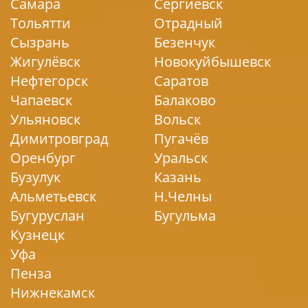
Самара
Сергиевск
Тольятти
Отрадный
Сызрань
Безенчук
Жигулёвск
Новокуйбышевск
Нефтегорск
Саратов
Чапаевск
Балаково
Ульяновск
Вольск
Димитровград
Пугачёв
Оренбург
Уральск
Бузулук
Казань
Альметьевск
Н.Челны
Бугуруслан
Бугульма
Кузнецк
Уфа
Пенза
Нижнекамск