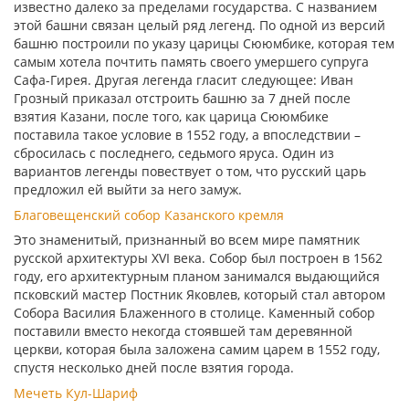
известно далеко за пределами государства. С названием
этой башни связан целый ряд легенд. По одной из версий
башню построили по указу царицы Сююмбике, которая тем
самым хотела почтить память своего умершего супруга
Сафа-Гирея. Другая легенда гласит следующее: Иван
Грозный приказал отстроить башню за 7 дней после
взятия Казани, после того, как царица Сююмбике
поставила такое условие в 1552 году, а впоследствии –
сбросилась с последнего, седьмого яруса. Один из
вариантов легенды повествует о том, что русский царь
предложил ей выйти за него замуж.
Благовещенский собор Казанского кремля
Это знаменитый, признанный во всем мире памятник
русской архитектуры XVI века. Собор был построен в 1562
году, его архитектурным планом занимался выдающийся
псковский мастер Постник Яковлев, который стал автором
Собора Василия Блаженного в столице. Каменный собор
поставили вместо некогда стоявшей там деревянной
церкви, которая была заложена самим царем в 1552 году,
спустя несколько дней после взятия города.
Мечеть Кул-Шариф