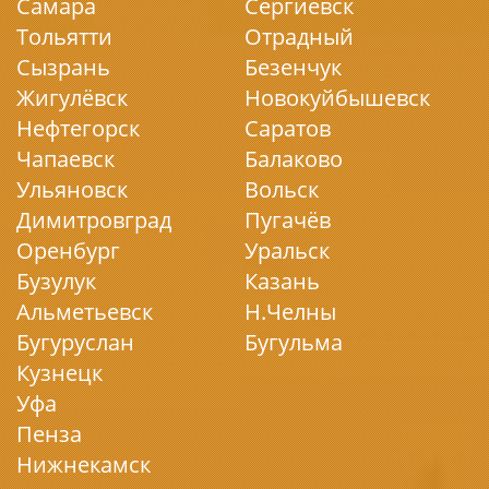
Самара
Сергиевск
Тольятти
Отрадный
Сызрань
Безенчук
Жигулёвск
Новокуйбышевск
Нефтегорск
Саратов
Чапаевск
Балаково
Ульяновск
Вольск
Димитровград
Пугачёв
Оренбург
Уральск
Бузулук
Казань
Альметьевск
Н.Челны
Бугуруслан
Бугульма
Кузнецк
Уфа
Пенза
Нижнекамск