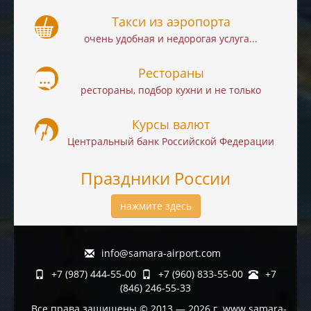
Такси из аэропорта
очень удобная и недорогая услуга...
Рестораны
рестораны, подбор кухни и не только
Курсы валют
Центральный банк Российской Федерации
Праздники России
нажмите здесь
info@samara-airport.com
+7 (987) 444-55-00
+7 (960) 833-55-00
+7
(846) 246-55-33
Все права защищены © 2013 — 2026 г. www.samara-