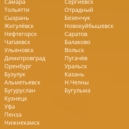
Самара
Сергиевск
Тольятти
Отрадный
Сызрань
Безенчук
Жигулёвск
Новокуйбышевск
Нефтегорск
Саратов
Чапаевск
Балаково
Ульяновск
Вольск
Димитровград
Пугачёв
Оренбург
Уральск
Бузулук
Казань
Альметьевск
Н.Челны
Бугуруслан
Бугульма
Кузнецк
Уфа
Пенза
Нижнекамск