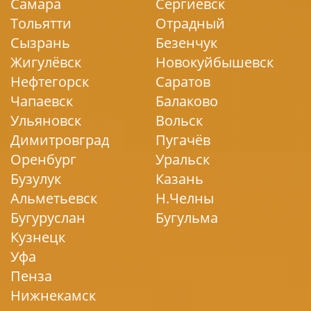
Самара
Сергиевск
Тольятти
Отрадный
Сызрань
Безенчук
Жигулёвск
Новокуйбышевск
Нефтегорск
Саратов
Чапаевск
Балаково
Ульяновск
Вольск
Димитровград
Пугачёв
Оренбург
Уральск
Бузулук
Казань
Альметьевск
Н.Челны
Бугуруслан
Бугульма
Кузнецк
Уфа
Пенза
Нижнекамск