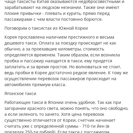
чаще таксисты Китая оказываются недобросовестными и
зарабатывают на людском незнании. Также они имеют
плохие привычки - плевать и курить, прямо перед
пассажирами с чем власти постоянно борются.
Поговорим о таксистах из Южной Кореи
Корея прославлена наличием престижного и весьма
дешевого такси. Оплата за поездку происходит не как
обычно, а за проехавшие километры, стоимость
определяется временем. Таким образом, если возникла
пробка и пассажир находится в такси, ему придется
заплатить и за время простоя. Но волноваться не стоит,
ведь пробки в Корее достаточно редкое явление. К тому же
осуществлении перевозок пассажиров происходит на
автомобилях премиум класса.
Японское такси
Работающее такси в Японии очень удобное. Так как при
загорании красного света, можно понять, что оно свободно,
а если зеленого, то занято. Хотя цена перевозок
существенно отличается от Кореи, счетчик начинает
считать уже с определенной суммы - 710-ти йен (в
пределах 250-ти рублей). Если такси с пассажиром