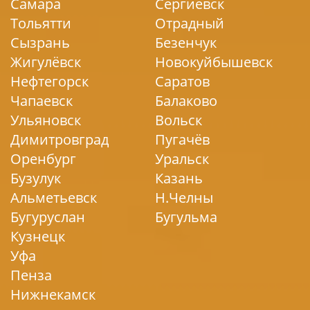
Самара
Сергиевск
Тольятти
Отрадный
Сызрань
Безенчук
Жигулёвск
Новокуйбышевск
Нефтегорск
Саратов
Чапаевск
Балаково
Ульяновск
Вольск
Димитровград
Пугачёв
Оренбург
Уральск
Бузулук
Казань
Альметьевск
Н.Челны
Бугуруслан
Бугульма
Кузнецк
Уфа
Пенза
Нижнекамск