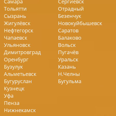
Самара
Сергиевск
Тольятти
Отрадный
Сызрань
Безенчук
Жигулёвск
Новокуйбышевск
Нефтегорск
Саратов
Чапаевск
Балаково
Ульяновск
Вольск
Димитровград
Пугачёв
Оренбург
Уральск
Бузулук
Казань
Альметьевск
Н.Челны
Бугуруслан
Бугульма
Кузнецк
Уфа
Пенза
Нижнекамск