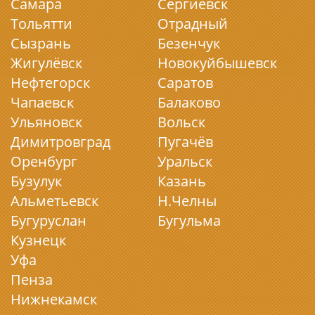
Самара
Сергиевск
Тольятти
Отрадный
Сызрань
Безенчук
Жигулёвск
Новокуйбышевск
Нефтегорск
Саратов
Чапаевск
Балаково
Ульяновск
Вольск
Димитровград
Пугачёв
Оренбург
Уральск
Бузулук
Казань
Альметьевск
Н.Челны
Бугуруслан
Бугульма
Кузнецк
Уфа
Пенза
Нижнекамск