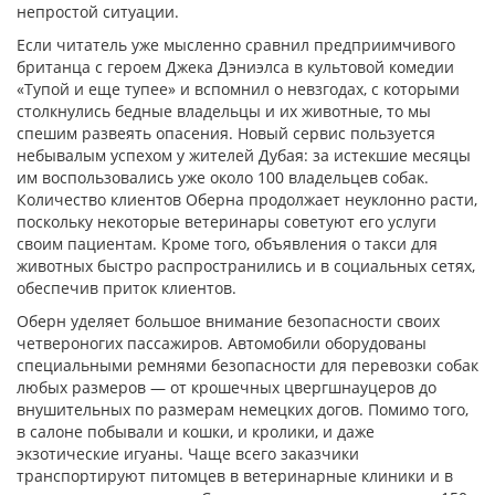
непростой ситуации.
Если читатель уже мысленно сравнил предприимчивого
британца с героем Джека Дэниэлса в культовой комедии
«Тупой и еще тупее» и вспомнил о невзгодах, с которыми
столкнулись бедные владельцы и их животные, то мы
спешим развеять опасения. Новый сервис пользуется
небывалым успехом у жителей Дубая: за истекшие месяцы
им воспользовались уже около 100 владельцев собак.
Количество клиентов Оберна продолжает неуклонно расти,
поскольку некоторые ветеринары советуют его услуги
своим пациентам. Кроме того, объявления о такси для
животных быстро распространились и в социальных сетях,
обеспечив приток клиентов.
Оберн уделяет большое внимание безопасности своих
четвероногих пассажиров. Автомобили оборудованы
специальными ремнями безопасности для перевозки собак
любых размеров — от крошечных цвергшнауцеров до
внушительных по размерам немецких догов. Помимо того,
в салоне побывали и кошки, и кролики, и даже
экзотические игуаны. Чаще всего заказчики
транспортируют питомцев в ветеринарные клиники и в